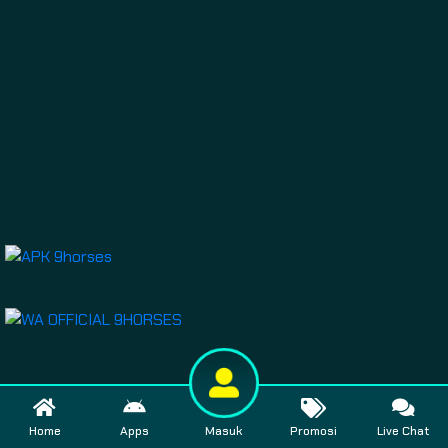
Home
Apps
Masuk
Promosi
Live Chat